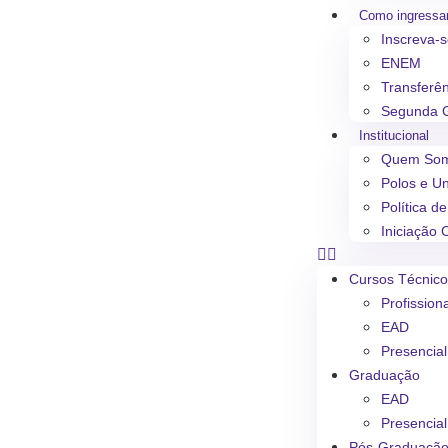
Como ingressa
Inscreva-
ENEM
Transferê
Segunda 
Institucional
Quem So
Polos e U
Política d
Iniciação C
Cursos Técnic
Profission
EAD
Presencial
Graduação
EAD
Presencial
Pós-Graduaçã