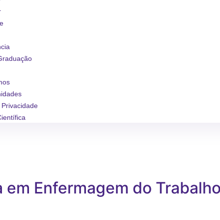
r
se
ncia
Graduação
mos
nidades
e Privacidade
ientífica
ca em Enfermagem do Trabalh