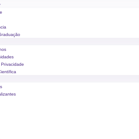
r
se
ncia
Graduação
mos
nidades
e Privacidade
ientífica
os
alizantes
o