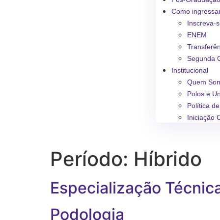
Como ingressa
Inscreva-
ENEM
Transferê
Segunda 
Institucional
Quem So
Polos e U
Política d
Iniciação C
Período:
Híbrido
Especialização Técni
Podologia