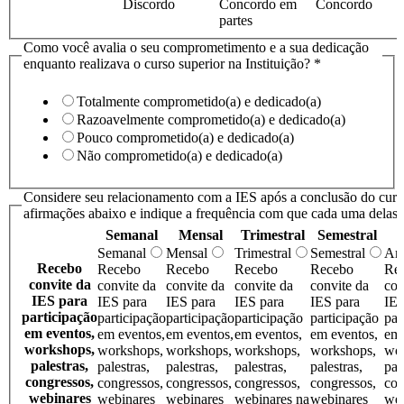
Discordo
Concordo em
Concordo
partes
Como você avalia o seu comprometimento e a sua dedicação
enquanto realizava o curso superior na Instituição?
*
Totalmente comprometido(a) e dedicado(a)
Razoavelmente comprometido(a) e dedicado(a)
Pouco comprometido(a) e dedicado(a)
Não comprometido(a) e dedicado(a)
Considere seu relacionamento com a IES após a conclusão do curso
afirmações abaixo e indique a frequência com que cada uma delas 
Semanal
Mensal
Trimestral
Semestral
Semanal
Mensal
Trimestral
Semestral
An
Recebo
Recebo
Recebo
Recebo
Recebo
Re
convite da
convite da
convite da
convite da
convite da
con
IES para
IES para
IES para
IES para
IES para
IES
participação
participação
participação
participação
participação
par
em eventos,
em eventos,
em eventos,
em eventos,
em eventos,
em 
workshops,
workshops,
workshops,
workshops,
workshops,
wor
palestras,
palestras,
palestras,
palestras,
palestras,
pal
congressos,
congressos,
congressos,
congressos,
congressos,
con
webinares
webinares
webinares
webinares na
webinares
web