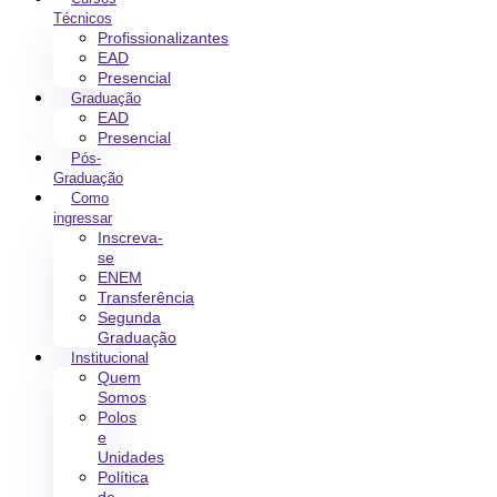
Técnicos
Profissionalizantes
EAD
Presencial
Graduação
EAD
Presencial
Pós-
Graduação
Como
ingressar
Inscreva-
se
ENEM
Transferência
Segunda
Graduação
Institucional
Quem
Somos
Polos
e
Unidades
Política