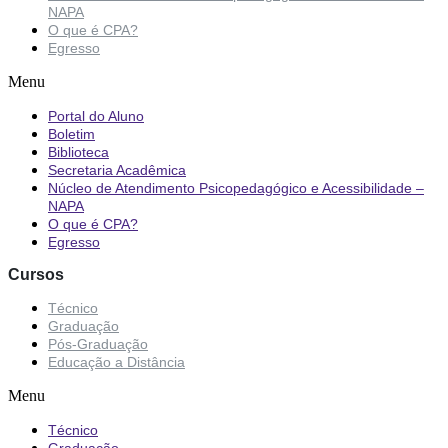
NAPA
O que é CPA?
Egresso
Menu
Portal do Aluno
Boletim
Biblioteca
Secretaria Acadêmica
Núcleo de Atendimento Psicopedagógico e Acessibilidade –
NAPA
O que é CPA?
Egresso
Cursos
Técnico
Graduação
Pós-Graduação
Educação a Distância
Menu
Técnico
Graduação