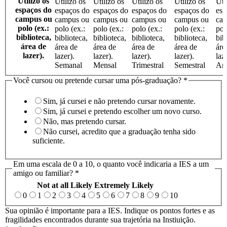
Utilizo os
Utilizo os
Utilizo os
Utilizo os
Utilizo os
Uti
espaços do
espaços do
espaços do
espaços do
espaços do
esp
campus ou
campus ou
campus ou
campus ou
campus ou
ca
polo (ex.:
polo (ex.:
polo (ex.:
polo (ex.:
polo (ex.:
pol
biblioteca,
biblioteca,
biblioteca,
biblioteca,
biblioteca,
bib
área de
área de
área de
área de
área de
áre
lazer).
lazer).
lazer).
lazer).
lazer).
laz
Semanal
Mensal
Trimestral
Semestral
An
Você cursou ou pretende cursar uma pós-graduação?
*
Sim, já cursei e não pretendo cursar novamente.
Sim, já cursei e pretendo escolher um novo curso.
Não, mas pretendo cursar.
Não cursei, acredito que a graduação tenha sido
suficiente.
Em uma escala de 0 a 10, o quanto você indicaria a IES a um
amigo ou familiar?
*
Not at all Likely
Extremely Likely
0
1
2
3
4
5
6
7
8
9
10
Sua opinião é importante para a IES. Indique os pontos fortes e as
fragilidades encontrados durante sua trajetória na Instiuição.