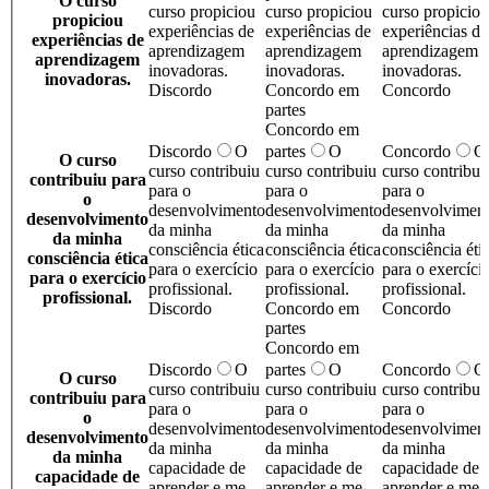
O curso
curso propiciou
curso propiciou
curso propiciou
propiciou
experiências de
experiências de
experiências de
experiências de
aprendizagem
aprendizagem
aprendizagem
aprendizagem
inovadoras.
inovadoras.
inovadoras.
inovadoras.
Discordo
Concordo em
Concordo
partes
Concordo em
Discordo
O
partes
O
Concordo
O
O curso
curso contribuiu
curso contribuiu
curso contribui
contribuiu para
para o
para o
para o
o
desenvolvimento
desenvolvimento
desenvolvimen
desenvolvimento
da minha
da minha
da minha
da minha
consciência ética
consciência ética
consciência éti
consciência ética
para o exercício
para o exercício
para o exercíci
para o exercício
profissional.
profissional.
profissional.
profissional.
Discordo
Concordo em
Concordo
partes
Concordo em
Discordo
O
partes
O
Concordo
O
O curso
curso contribuiu
curso contribuiu
curso contribui
contribuiu para
para o
para o
para o
o
desenvolvimento
desenvolvimento
desenvolvimen
desenvolvimento
da minha
da minha
da minha
da minha
capacidade de
capacidade de
capacidade de
capacidade de
aprender e me
aprender e me
aprender e me