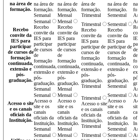
na área de
na área de
na área de
área de
na área de
na 
formação.
formação.
formação.
formação.
formação.
for
Semanal
Mensal
Trimestral
Semestral
An
Semanal
Mensal
An
Trimestral
Semestral
Recebo
Recebo
Re
Recebo
Recebo
Recebo
convite da
convite da
con
convite da
convite da
convite da
IES para
IES para
IES
IES para
IES para
IES para
participar
participar
par
participar
participar de
participar de
de cursos
de cursos
de 
de cursos de
cursos de
cursos de
de
de
de
formação
formação
formação
formação
formação
fo
continuada,
continuada,
continuada,
continuada,
continuada,
con
extensão e
extensão e
extensão e
extensão e
extensão e
ext
pós-
pós-
pós-
pós-
pós-
pós
graduação.
graduação.
graduação.
graduação.
graduação.
gra
Trimestral
Semestral
Semanal
Mensal
An
Semanal
Mensal
Semestral
An
Trimestral
Acesso o
Acesso o
Acesso o
Ace
Acesso o site
Acesso o site
site e os
site e os
site e os
sit
e os canais
e os canais
canais
canais
canais
can
oficiais da
oficiais da
oficiais da
oficiais da
oficiais da
ofi
Instituição.
Instituição.
Instituição.
Instituição.
Instituição.
Ins
Trimestral
Semanal
Mensal
Semestral
An
Semanal
Mensal
Trimestral
Semestral
An