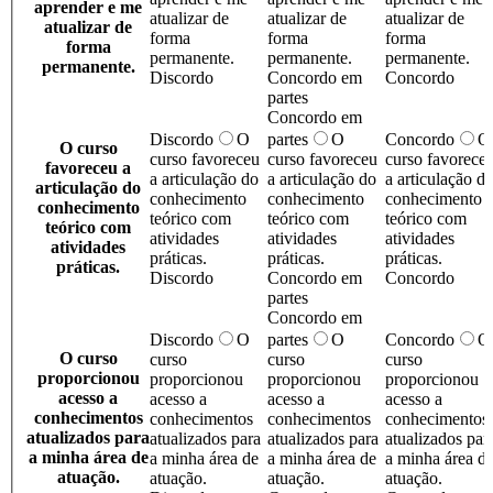
aprender e me
atualizar de
atualizar de
atualizar de
atualizar de
forma
forma
forma
forma
permanente.
permanente.
permanente.
permanente.
Discordo
Concordo em
Concordo
partes
Concordo em
Discordo
O
partes
O
Concordo
O
O curso
curso favoreceu
curso favoreceu
curso favorece
favoreceu a
a articulação do
a articulação do
a articulação d
articulação do
conhecimento
conhecimento
conhecimento
conhecimento
teórico com
teórico com
teórico com
teórico com
atividades
atividades
atividades
atividades
práticas.
práticas.
práticas.
práticas.
Discordo
Concordo em
Concordo
partes
Concordo em
Discordo
O
partes
O
Concordo
O
O curso
curso
curso
curso
proporcionou
proporcionou
proporcionou
proporcionou
acesso a
acesso a
acesso a
acesso a
conhecimentos
conhecimentos
conhecimentos
conhecimentos
atualizados para
atualizados para
atualizados para
atualizados par
a minha área de
a minha área de
a minha área de
a minha área d
atuação.
atuação.
atuação.
atuação.