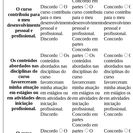
Concordo em
Discordo
O
partes
O
Concordo
O
O curso
curso contribuiu
curso contribuiu
curso contribui
contribuiu para
para o meu
para o meu
para o meu
o meu
desenvolvimento
desenvolvimento
desenvolvimen
desenvolvimento
pessoal e
pessoal e
pessoal e
pessoal e
profissional.
profissional.
profissional.
profissional.
Discordo
Concordo em
Concordo
partes
Concordo em
Discordo
Os
partes
Os
Concordo
O
Os conteúdos
conteúdos
conteúdos
conteúdos
abordados nas
abordados nas
abordados nas
abordados nas
disciplinas do
disciplinas do
disciplinas do
disciplinas do
curso
curso
curso
curso
favoreceram
favoreceram
favoreceram
favoreceram
minha atuação
minha atuação
minha atuação
minha atuação
em estágios ou
em estágios ou
em estágios ou
em estágios ou
em atividades de
em atividades de
em atividades de
em atividades 
iniciação
iniciação
iniciação
iniciação
profissional.
profissional.
profissional.
profissional.
Discordo
Concordo em
Concordo
partes
Concordo em
Discordo
O
partes
O
Concordo
O