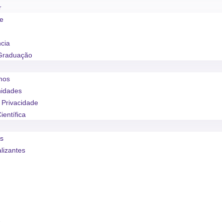
r
se
ncia
Graduação
mos
nidades
e Privacidade
ientífica
os
alizantes
o