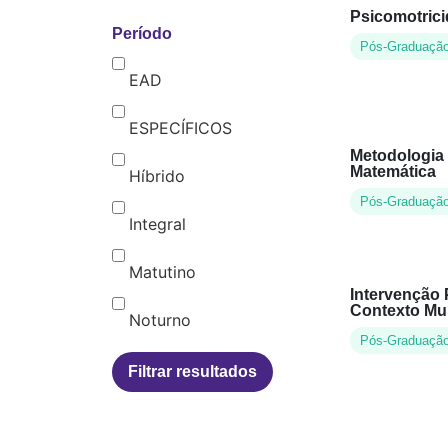
Psicomotric
Período
Pós-Graduaçã
EAD
ESPECÍFICOS
Metodologia
Matemática
Híbrido
Pós-Graduaçã
Integral
Matutino
Intervenção 
Contexto Mul
Noturno
Pós-Graduaçã
Filtrar resultados