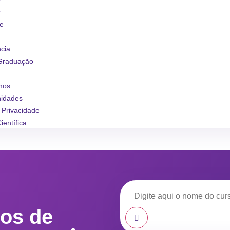
r
se
ncia
Graduação
mos
nidades
e Privacidade
ientífica
os de