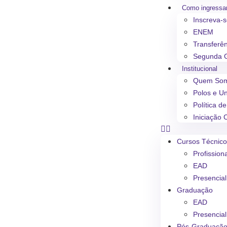
Como ingressa
Inscreva-
ENEM
Transferê
Segunda 
Institucional
Quem So
Polos e U
Política d
Iniciação C
Cursos Técnic
Profission
EAD
Presencial
Graduação
EAD
Presencial
Pós-Graduaçã