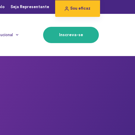
olo
Seja Representante
Sou eficaz
tucional
Inscreva-se