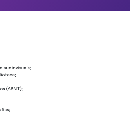
e audiovisuais;
lioteca;
os (ABNT);
fias;