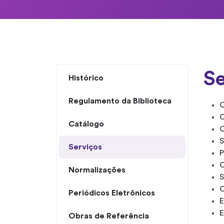
Se
Histórico
Regulamento da Biblioteca
C
C
Catálogo
O
S
Serviços
P
O
Normalizações
S
O
Periódicos Eletrônicos
E
E
Obras de Referência