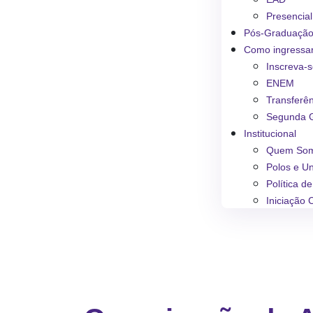
Presencial
Pós-Graduaçã
Como ingressa
Inscreva-
ENEM
Transferê
Segunda 
Institucional
Quem So
Polos e U
Política d
Iniciação C