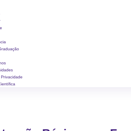
o
r
se
ncia
Graduação
mos
nidades
e Privacidade
ientífica