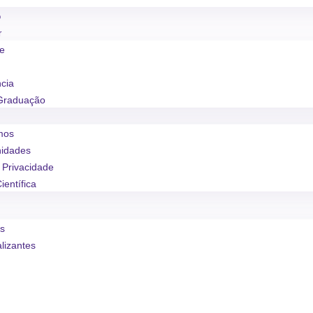
o
r
se
ncia
Graduação
mos
nidades
e Privacidade
ientífica
os
alizantes