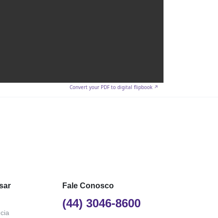
Convert your PDF to digital flipbook ↗
sar
Fale Conosco
(44) 3046-8600
cia