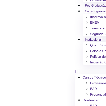
Pós-Graduaçã
Como ingressa
Inscreva-
ENEM
Transferê
Segunda 
Institucional
Quem So
Polos e U
Política d
Iniciação C
Cursos Técnic
Profission
EAD
Presencial
Graduação
EAD