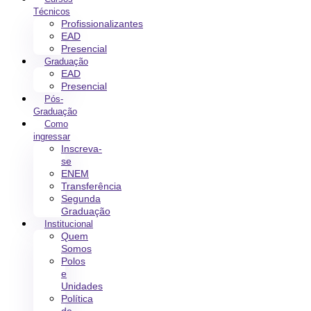
Técnicos
Profissionalizantes
EAD
Presencial
Graduação
EAD
Presencial
Pós-
Graduação
Como
ingressar
Inscreva-
se
ENEM
Transferência
Segunda
Graduação
Institucional
Quem
Somos
Polos
e
Unidades
Política