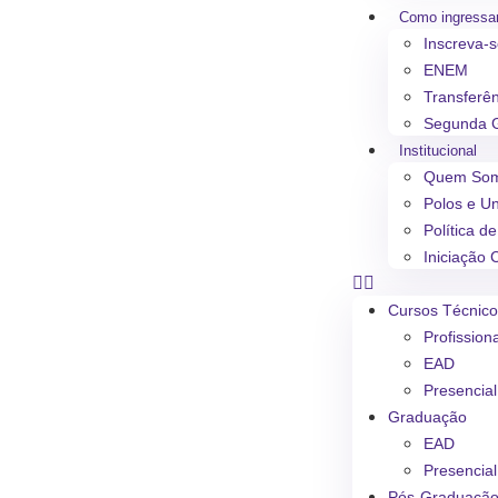
Como ingressa
Inscreva-
ENEM
Transferê
Segunda 
Institucional
Quem So
Polos e U
Política d
Iniciação C
Cursos Técnic
Profission
EAD
Presencial
Graduação
EAD
Presencial
Pós-Graduaçã