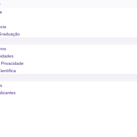
r
se
ncia
Graduação
mos
nidades
e Privacidade
ientífica
os
alizantes
o