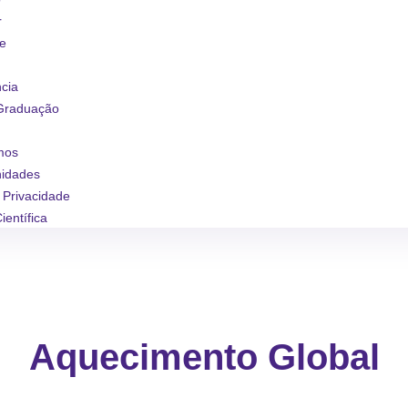
r
se
ncia
Graduação
mos
nidades
e Privacidade
ientífica
Aquecimento Global