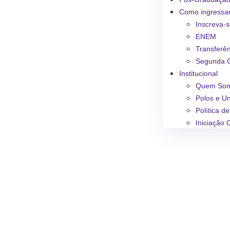
Como ingressa
Inscreva-
ENEM
Transferê
Segunda 
Institucional
Quem So
Polos e U
Política d
Iniciação C