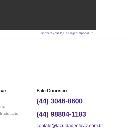
Convert your PDF to digital flipbook ↗
sar
Fale Conosco
(44) 3046-8600
cia
(44) 98804-1183
Graduação
contato@faculdadeeficaz.com.br