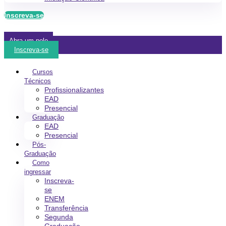
Inscreva-se
Abra um polo
Inscreva-se
Cursos
Técnicos
Profissionalizantes
EAD
Presencial
Graduação
EAD
Presencial
Pós-
Graduação
Como
ingressar
Inscreva-
se
ENEM
Transferência
Segunda