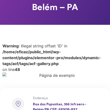
Belém – PA
Warning
: Illegal string offset 'ID' in
/home/eficaz/public_html/wp-
content/plugins/elementor-pro/modules/dynamic-
tags/acf/tags/acf-gallery.php
on line
48
Endereço
Rua das Pupunhas, 356 Infraero -
Belém/PA CEP: 68908-897