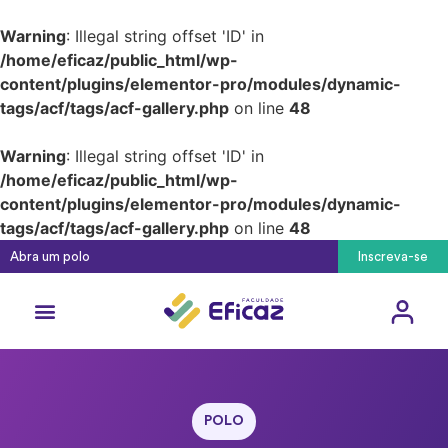
Warning
: Illegal string offset 'ID' in
/home/eficaz/public_html/wp-
content/plugins/elementor-pro/modules/dynamic-
tags/acf/tags/acf-gallery.php
on line
48
Warning
: Illegal string offset 'ID' in
/home/eficaz/public_html/wp-
content/plugins/elementor-pro/modules/dynamic-
tags/acf/tags/acf-gallery.php
on line
48
Abra um polo
Inscreva-se
Cursos Técnicos
Pós-Graduação
Como ingressar
POLO