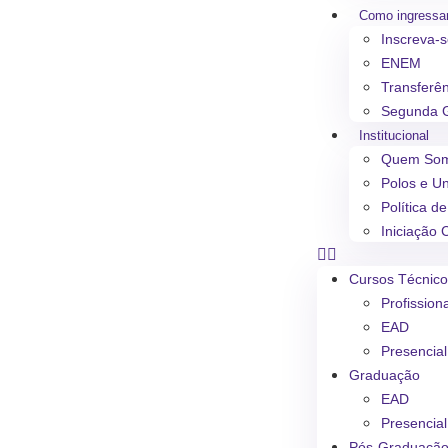
Como ingressa
Inscreva-
ENEM
Transferê
Segunda 
Institucional
Quem So
Polos e U
Política d
Iniciação C
Cursos Técnic
Profission
EAD
Presencial
Graduação
EAD
Presencial
Pós-Graduaçã