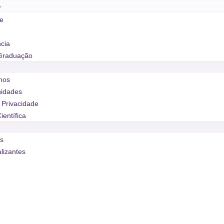
r
se
ncia
Graduação
mos
nidades
e Privacidade
ientífica
os
alizantes
o