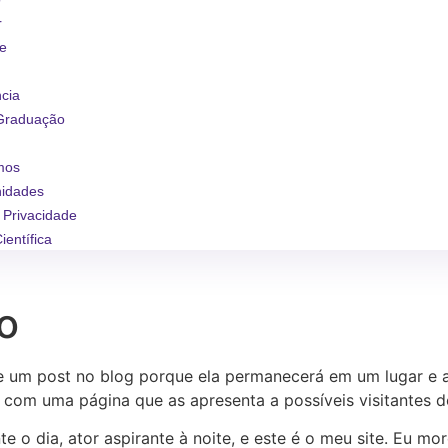
r
se
ncia
Graduação
mos
nidades
e Privacidade
ientífica
o
e um post no blog porque ela permanecerá em um lugar e 
om uma página que as apresenta a possíveis visitantes do 
te o dia, ator aspirante à noite, e este é o meu site. Eu 