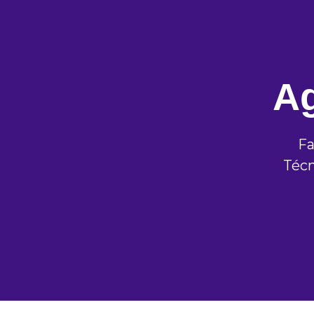
Ag
Fa
Técn