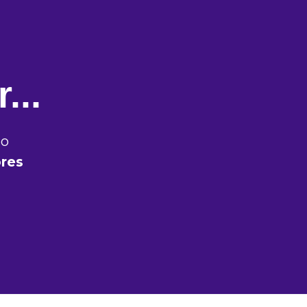
...
mo
res