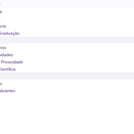
r
se
ncia
Graduação
mos
nidades
e Privacidade
ientífica
os
alizantes
o