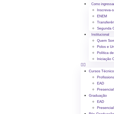
Como ingressa
Inscreva-
ENEM
Transferê
Segunda 
Institucional
Quem So
Polos e U
Política d
Iniciação C
Cursos Técnic
Profission
EAD
Presencial
Graduação
EAD
Presencial
Pós-Graduaçã