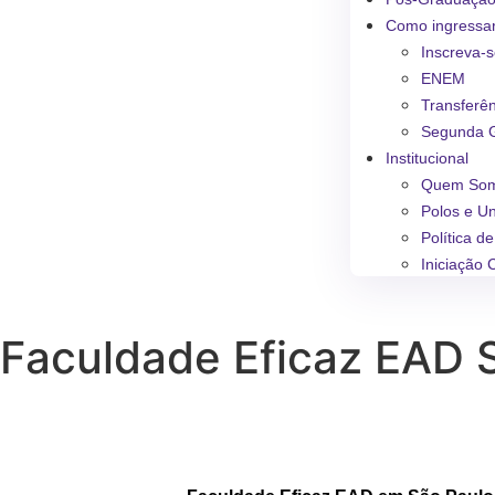
Como ingressa
Inscreva-
ENEM
Transferê
Segunda 
Institucional
Quem So
Polos e U
Política d
Iniciação C
Faculdade Eficaz EAD