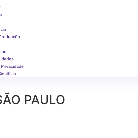
r
se
ncia
Graduação
mos
nidades
e Privacidade
ientífica
 SÃO PAULO