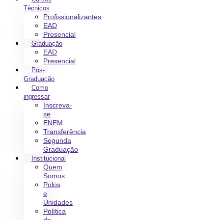
Técnicos
Profissionalizantes
EAD
Presencial
Graduação
EAD
Presencial
Pós-
Graduação
Como
ingressar
Inscreva-
se
ENEM
Transferência
Segunda
Graduação
Institucional
Quem
Somos
Polos
e
Unidades
Política