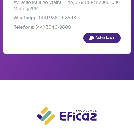
Av. João Paulino Vieira Filho, 729 CEP: 87000-000
Maringá/PR
WhatsApp: (44) 98803-8598
Telefone: (44) 3046-8600
Saiba Mais