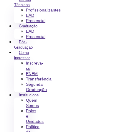
Técnicos
Profissionalizantes
EAD
Presencial
Graduação
EAD
Presencial
Pós-
Graduação
Como
ingressar
Inscreva-
se
ENEM
Transferência
Segunda
Graduação
Institucional
Quem
Somos
Polos
e
Unidades
Política