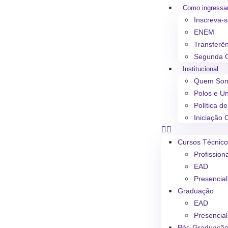
Como ingressa
Inscreva-
ENEM
Transferê
Segunda 
Institucional
Quem So
Polos e U
Política d
Iniciação C
Cursos Técnic
Profission
EAD
Presencial
Graduação
EAD
Presencial
Pós-Graduaçã