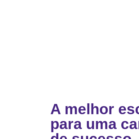
A melhor es
para uma car
de sucesso