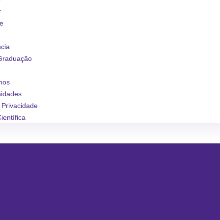
r
se
ncia
Graduação
mos
nidades
e Privacidade
ientífica