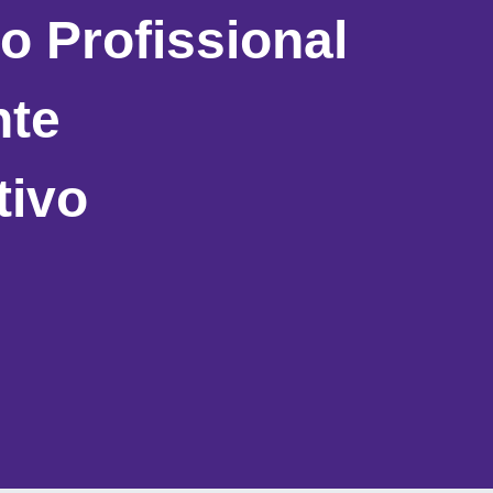
o Profissional
nte
tivo