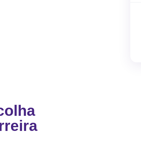
colha
reira