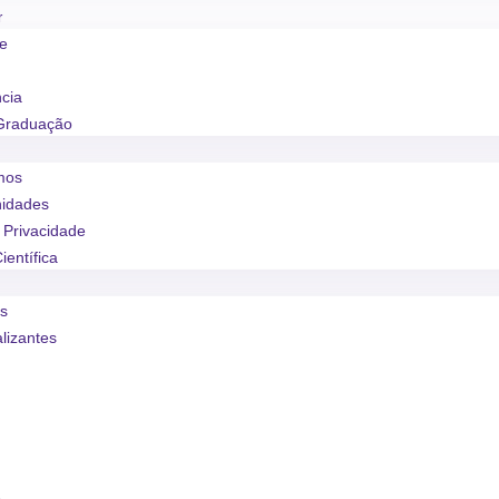
r
se
ncia
Graduação
mos
nidades
e Privacidade
ientífica
os
alizantes
o