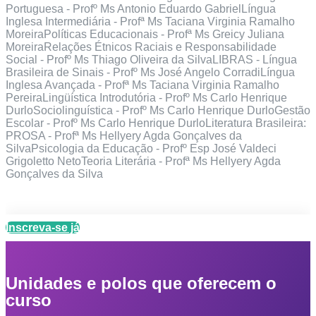
Portuguesa - Profº Ms Antonio Eduardo GabrielLíngua
Inglesa Intermediária - Profª Ms Taciana Virginia Ramalho
MoreiraPolíticas Educacionais - Profª Ms Greicy Juliana
MoreiraRelações Étnicos Raciais e Responsabilidade
Social - Profº Ms Thiago Oliveira da SilvaLIBRAS - Língua
Brasileira de Sinais - Profº Ms José Angelo CorradiLíngua
Inglesa Avançada - Profª Ms Taciana Virginia Ramalho
PereiraLingüística Introdutória - Profº Ms Carlo Henrique
DurloSociolinguística - Profº Ms Carlo Henrique DurloGestão
Escolar - Profº Ms Carlo Henrique DurloLiteratura Brasileira:
PROSA - Profª Ms Hellyery Agda Gonçalves da
SilvaPsicologia da Educação - Profº Esp José Valdeci
Grigoletto NetoTeoria Literária - Profª Ms Hellyery Agda
Gonçalves da Silva
Inscreva-se já
Unidades e polos que oferecem o
curso