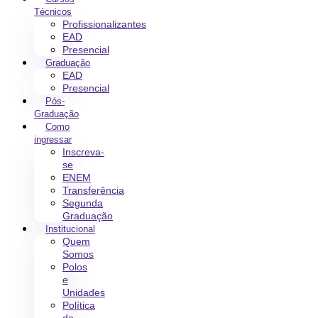
Técnicos
Profissionalizantes
EAD
Presencial
Graduação
EAD
Presencial
Pós-
Graduação
Como
ingressar
Inscreva-
se
ENEM
Transferência
Segunda
Graduação
Institucional
Quem
Somos
Polos
e
Unidades
Política