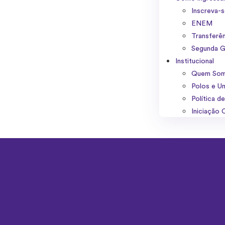
Inscreva-
ENEM
Transferê
Segunda G
Institucional
Quem So
Polos e U
Política d
Iniciação C