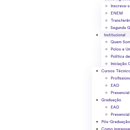
Inscreva-
ENEM
Transferê
Segunda G
Institucional
Quem So
Polos e U
Política d
Iniciação C
Cursos Técnic
Profission
EAD
Presencial
Graduação
EAD
Presencial
Pós-Graduaçã
Como ingressa