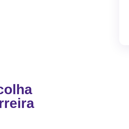
colha
reira