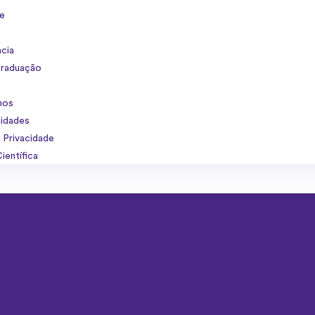
se
ncia
raduação
mos
nidades
e Privacidade
ientífica