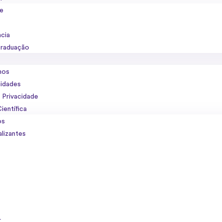
se
ncia
raduação
mos
nidades
e Privacidade
ientífica
os
alizantes
o
r