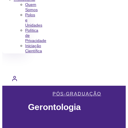
Quem
Somos
Polos
e
Unidades
Política
de
Privacidade
Iniciação
Científica
PÓS-GRADUAÇÃO
Gerontologia