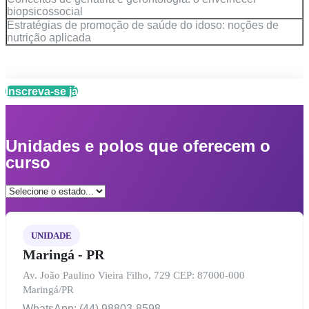
biopsicossocial
Estratégias de promoção de saúde do idoso: noções de
nutrição aplicada
Inscreva-se já
Unidades e polos que oferecem o
curso
UNIDADE
Maringá - PR
Av. João Paulino Vieira Filho, 729 CEP: 87000-000
Maringá/PR
WhatsApp: (44) 98803-8598