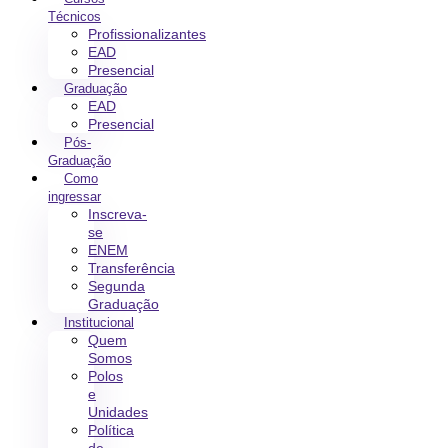
Técnicos
Profissionalizantes
EAD
Presencial
Graduação
EAD
Presencial
Pós-
Graduação
Como
ingressar
Inscreva-
se
ENEM
Transferência
Segunda
Graduação
Institucional
Quem
Somos
Polos
e
Unidades
Política