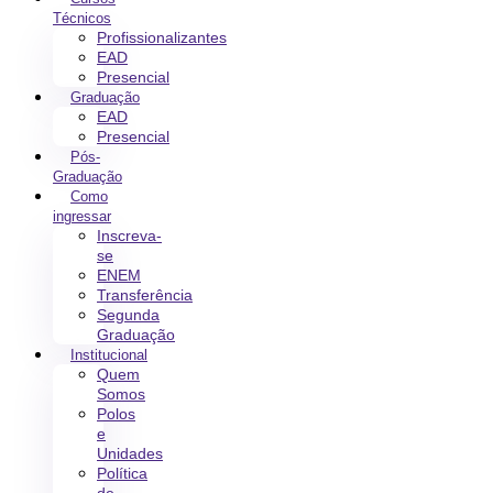
Técnicos
Profissionalizantes
EAD
Presencial
Graduação
EAD
Presencial
Pós-
Graduação
Como
ingressar
Inscreva-
se
ENEM
Transferência
Segunda
Graduação
Institucional
Quem
Somos
Polos
e
Unidades
Política