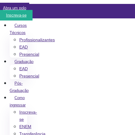
Abra um polo
Inscreva-se
Cursos
Técnicos
Profissionalizantes
EAD
Presencial
Graduação
EAD
Presencial
Pós-
Graduação
Como
ingressar
Inscreva-
se
ENEM
Transferência