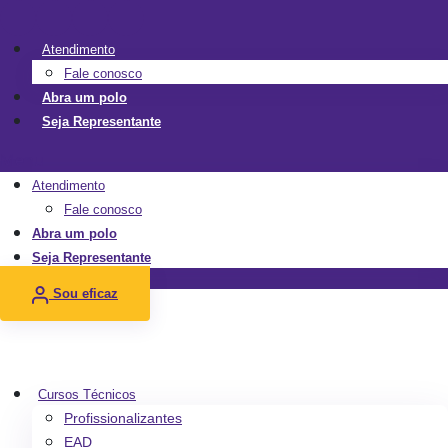
Ir
para
Atendimento
o
Fale conosco
conteúdo
Abra um polo
Seja Representante
Menu
Atendimento
Fale conosco
Abra um polo
Seja Representante
Sou eficaz
Cursos Técnicos
Profissionalizantes
EAD