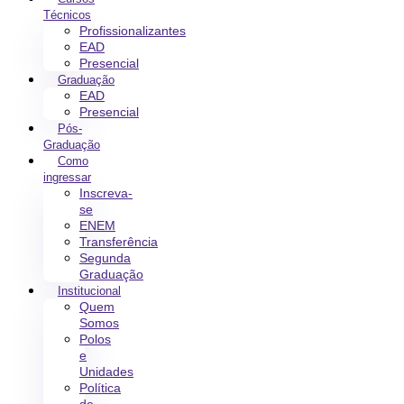
Técnicos
Profissionalizantes
EAD
Presencial
Graduação
EAD
Presencial
Pós-
Graduação
Como
ingressar
Inscreva-
se
ENEM
Transferência
Segunda
Graduação
Institucional
Quem
Somos
Polos
e
Unidades
Política