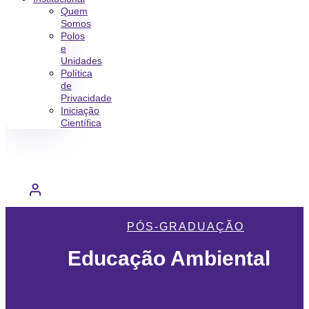
Quem
Somos
Polos
e
Unidades
Política
de
Privacidade
Iniciação
Científica
PÓS-GRADUAÇÃO
Educação Ambiental