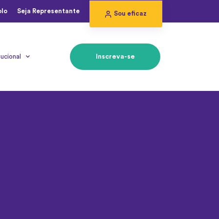
olo
Seja Representante
Sou eficaz
tucional
Inscreva-se