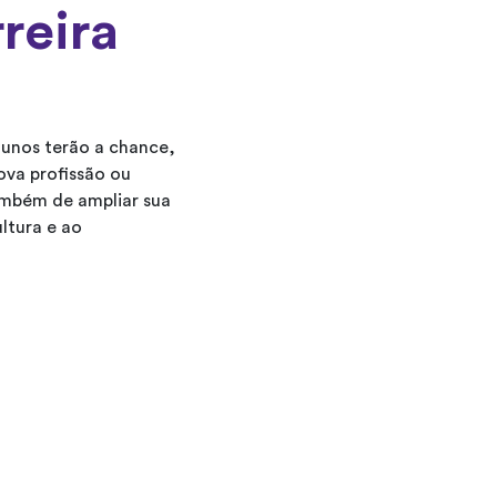
reira
lunos terão a chance,
ova profissão ou
ambém de ampliar sua
ltura e ao