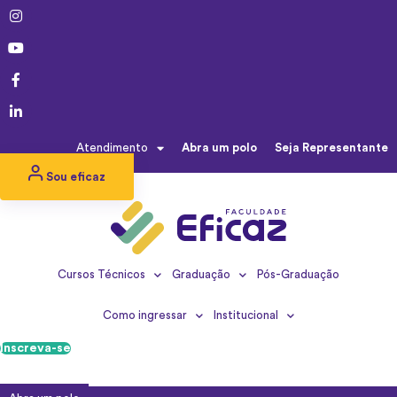
Ir
para
o
conteúdo
Atendimento
Abra um polo
Seja Representante
Sou eficaz
Cursos Técnicos
Graduação
Pós-Graduação
Como ingressar
Institucional
Inscreva-se