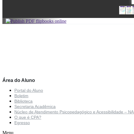
Área do Aluno
Portal do Aluno
Boletim
Biblioteca
Secretaria Acadêmica
Núcleo de Atendimento Psicopedagógico e Acessibilidade – N
O que é CPA?
Egresso
Menu