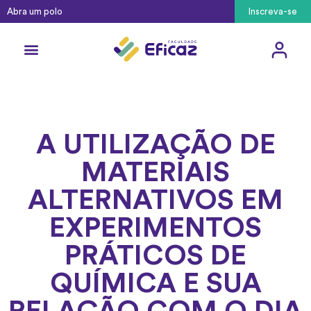
Abra um polo
Inscreva-se
Cursos Técnicos
Pós-Graduação
Como ingressar
A UTILIZAÇÃO DE
MATERIAIS
ALTERNATIVOS EM
EXPERIMENTOS
PRÁTICOS DE
QUÍMICA E SUA