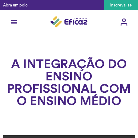
Abra um polo
Inscreva-se
Cursos Técnicos
Pós-Graduação
Como ingressar
A INTEGRAÇÃO DO
ENSINO
PROFISSIONAL COM
O ENSINO MÉDIO