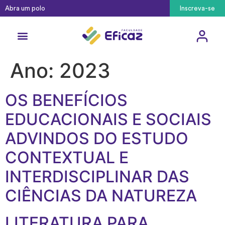
Abra um polo
Inscreva-se
Cursos Técnicos
Pós-Graduação
Como ingressar
Ano:
2023
OS BENEFÍCIOS
EDUCACIONAIS E SOCIAIS
ADVINDOS DO ESTUDO
CONTEXTUAL E
INTERDISCIPLINAR DAS
CIÊNCIAS DA NATUREZA
LITERATURA PARA