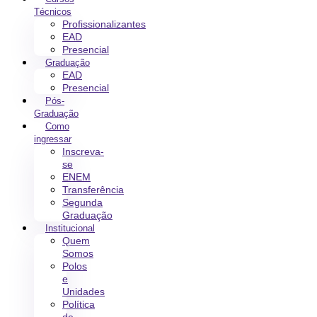
Técnicos
Profissionalizantes
EAD
Presencial
Graduação
EAD
Presencial
Pós-
Graduação
Como
ingressar
Inscreva-
se
ENEM
Transferência
Segunda
Graduação
Institucional
Quem
Somos
Polos
e
Unidades
Política