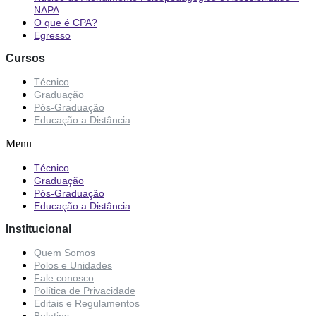
NAPA
O que é CPA?
Egresso
Cursos
Técnico
Graduação
Pós-Graduação
Educação a Distância
Menu
Técnico
Graduação
Pós-Graduação
Educação a Distância
Institucional
Quem Somos
Polos e Unidades
Fale conosco
Política de Privacidade
Editais e Regulamentos
Boletins