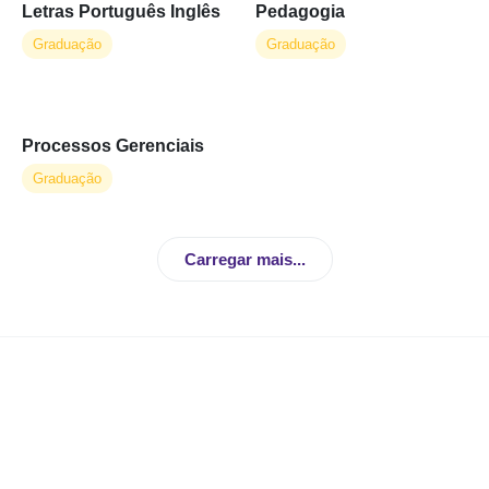
Letras Português Inglês
Pedagogia
Período
Graduação
Graduação
EAD
ESPECÍFICOS
Processos Gerenciais
Híbrido
Graduação
Integral
Carregar mais...
Matutino
Noturno
Filtrar resultados