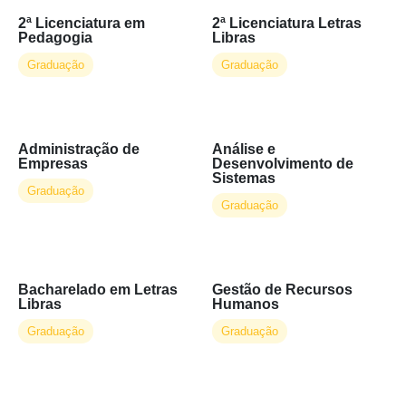
Graduação
2ª Licenciatura em
2ª Licenciatura Letras
Pedagogia
Libras
Pós-Graduação
Graduação
Graduação
Pós-Graduação 4.0
Profissionalizante
Administração de
Análise e
Técnico
Empresas
Desenvolvimento de
Sistemas
Graduação
Tipo
Graduação
EAD
Híbrido
Bacharelado em Letras
Gestão de Recursos
Libras
Humanos
Presencial
Graduação
Graduação
Área do Curso