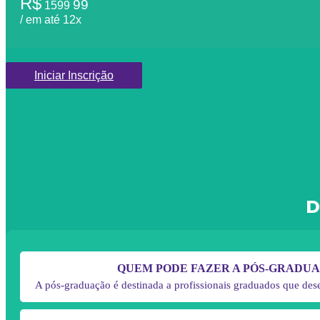
R$
99
1599
/ em até 12x
Iniciar Inscrição
D
QUEM PODE FAZER A PÓS-GRADU
A pós-graduação é destinada a profissionais graduados que dese