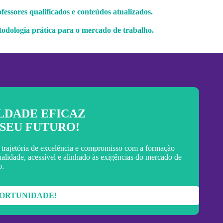
fessores qualificados e conteúdos atualizados.
odologia prática para o mercado de trabalho.
LDADE EFICAZ
SEU FUTURO!
 trajetória de excelência e compromisso com a formação
alidade, acessível e alinhado às exigências do mercado de
o.
PORTUNIDADE!