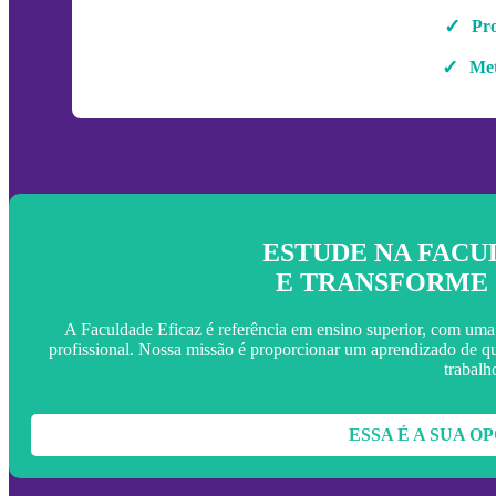
Pro
Met
ESTUDE NA FACU
E TRANSFORME 
A Faculdade Eficaz é referência em ensino superior, com uma
profissional. Nossa missão é proporcionar um aprendizado de qu
trabalh
ESSA É A SUA O