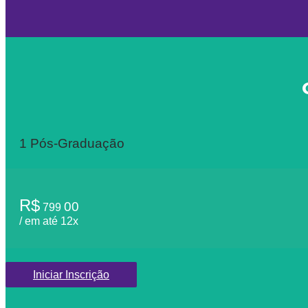
1 Pós-Graduação
R$
00
799
/ em até 12x
Iniciar Inscrição